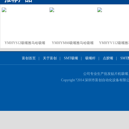
YMHYS12吸嘴雅马哈吸嘴
YMHYM66吸嘴雅马哈吸嘴
YMHYV112吸嘴
富创首页
|
关于富创
|
SMT吸嘴
|
吸嘴杆
|
点胶嘴
|
SMT
公司专业生产批发
贴片机吸嘴
Copyright ? 2014 深圳市富创自动化设备有限公司 Al