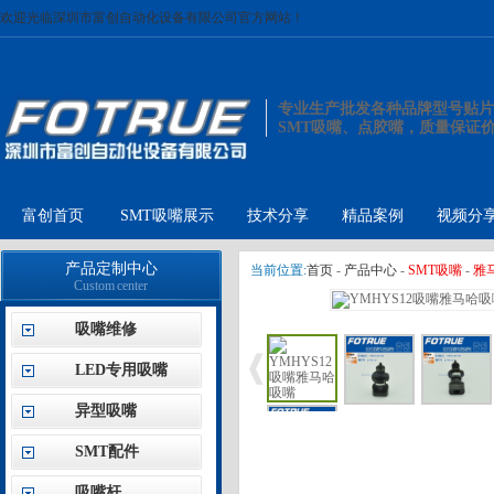
欢迎光临深圳市富创自动化设备有限公司官方网站！
专业生产批发各种品牌型号贴片
SMT吸嘴、点胶嘴，质量保证
富创首页
SMT吸嘴展示
技术分享
精品案例
视频分
产品定制中心
当前位置:
首页
-
产品中心
-
SMT吸嘴
-
雅
Custom center
吸嘴维修
LED专用吸嘴
异型吸嘴
SMT配件
吸嘴杆