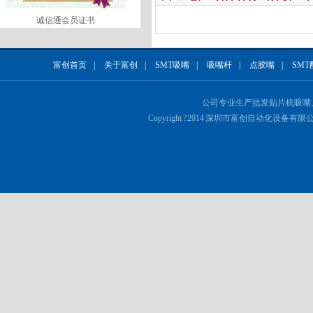
诚信通会员证书
富创首页
|
关于富创
|
SMT吸嘴
|
吸嘴杆
|
点胶嘴
|
SMT
公司专业生产批发
贴片机吸嘴
Copyright ? 2014 深圳市富创自动化设备有限公司 Al