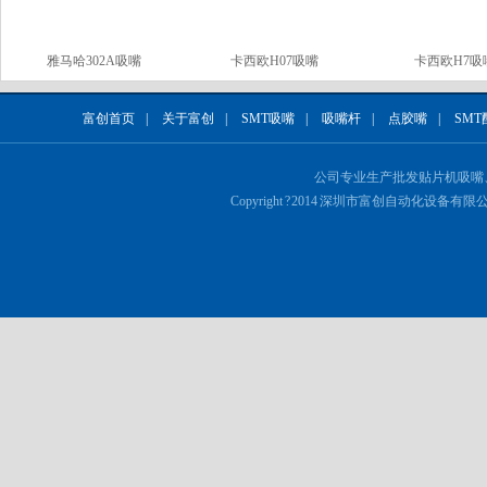
雅马哈302A吸嘴
卡西欧H07吸嘴
卡西欧H7吸
富创首页
|
关于富创
|
SMT吸嘴
|
吸嘴杆
|
点胶嘴
|
SMT
公司专业生产批发
贴片机吸嘴
Copyright ? 2014 深圳市富创自动化设备有限公司 Al