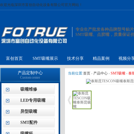
欢迎光临深圳市富创自动化设备有限公司官方网站！
专业生产批发各种品牌型号贴片
SMT吸嘴、点胶嘴，质量保证
富创首页
SMT吸嘴展示
技术分享
精品案例
视频分
产品定制中心
当前位置:
首页
-
产品中心
-
SMT吸嘴
-
泰
Custom center
吸嘴维修
LED专用吸嘴
异型吸嘴
SMT配件
吸嘴杆