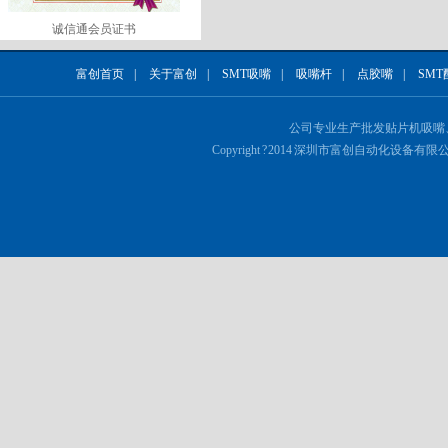
诚信通会员证书
富创首页
|
关于富创
|
SMT吸嘴
|
吸嘴杆
|
点胶嘴
|
SMT
公司专业生产批发
贴片机吸嘴
Copyright ? 2014 深圳市富创自动化设备有限公司 Al