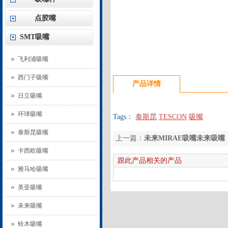
点胶嘴
SMT吸嘴
飞利浦吸嘴
西门子吸嘴
产品详情
日立吸嘴
环球吸嘴
Tags：
泰斯昆
TESCON
吸嘴
泰斯昆吸嘴
上一篇：
未来MIRAE吸嘴未来吸嘴
卡西欧吸嘴
跟此产品相关的产品
雅马哈吸嘴
美亚吸嘴
未来吸嘴
铃木吸嘴