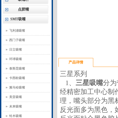
点胶嘴
SMT吸嘴
飞利浦吸嘴
西门子吸嘴
日立吸嘴
环球吸嘴
产品详情
泰斯昆吸嘴
三星系列
卡西欧吸嘴
1、
三星吸嘴
分为
雅马哈吸嘴
经精密加工中心制
美亚吸嘴
理，嘴头部分为黑
未来吸嘴
反光面多为黑色，
铃木吸嘴