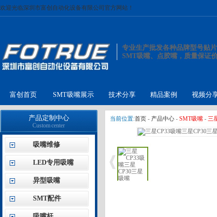
欢迎光临深圳市富创自动化设备有限公司官方网站！
专业生产批发各种品牌型号贴片
SMT吸嘴、点胶嘴，质量保证
富创首页
SMT吸嘴展示
技术分享
精品案例
视频分
产品定制中心
当前位置:
首页
-
产品中心
-
SMT吸嘴
-
三
Custom center
吸嘴维修
LED专用吸嘴
异型吸嘴
SMT配件
吸嘴杆