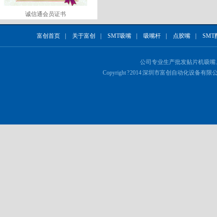
诚信通会员证书
富创首页
|
关于富创
|
SMT吸嘴
|
吸嘴杆
|
点胶嘴
|
SMT
公司专业生产批发
贴片机吸嘴
Copyright ? 2014 深圳市富创自动化设备有限公司 Al