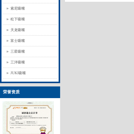
索尼吸嘴
松下吸嘴
天龙吸嘴
富士吸嘴
三星吸嘴
三洋吸嘴
JUKI吸嘴
荣誉资质